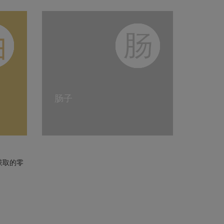
肠子
获取的零
。