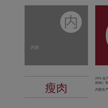
内脏
PPS 
瘦肉
碎肉）和
内脏生