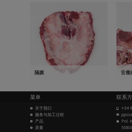
隔膜
舌瘦
菜单
联系
关于我们
+34 9
服务与加工过程
ppss
产品
Pol. I
质量
5080