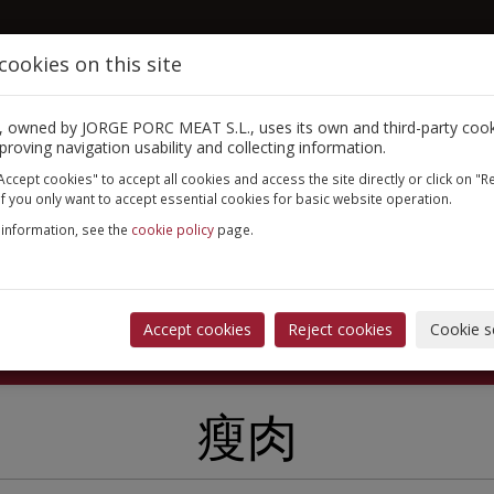
cookies on this site
首页
关于我们
e, owned by JORGE PORC MEAT S.L., uses its own and third-party cook
proving navigation usability and collecting information.
Accept cookies" to accept all cookies and access the site directly or click on "R
if you only want to accept essential cookies for basic website operation.
information, see the
cookie policy
page.
Accept cookies
Reject cookies
Cookie s
瘦肉