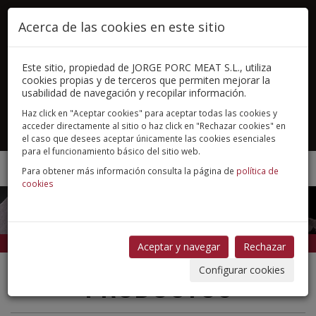
Pasar al contenido principal
Acerca de las cookies en este sitio
Este sitio, propiedad de JORGE PORC MEAT S.L., utiliza
cookies propias y de terceros que permiten mejorar la
usabilidad de navegación y recopilar información.
Haz click en "Aceptar cookies" para aceptar todas las cookies y
acceder directamente al sitio o haz click en "Rechazar cookies" en
Español
English
简体中文
el caso que desees aceptar únicamente las cookies esenciales
para el funcionamiento básico del sitio web.
Toggle
Para obtener más información consulta la página de
política de
navigat
cookies
Inicio
/
Productos
Magros
Aceptar y navegar
Rechazar
PRODUCTOS
Configurar cookies