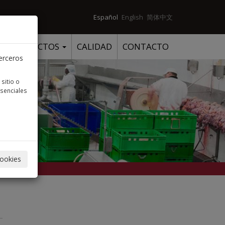
Español
English
简体中文
PRODUCTOS
CALIDAD
CONTACTO
terceros
sitio o
esenciales
cookies