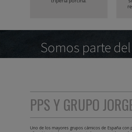
tripería porcina.
s
re
Somos parte del
PPS Y GRUPO JORG
Uno de los mayores grupos cárnicos de España con p