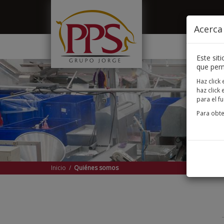
Pasar al contenido principal
Acerca 
Este sit
que perm
Haz click
haz click
para el f
Para obte
Inicio
/
Quiénes somos