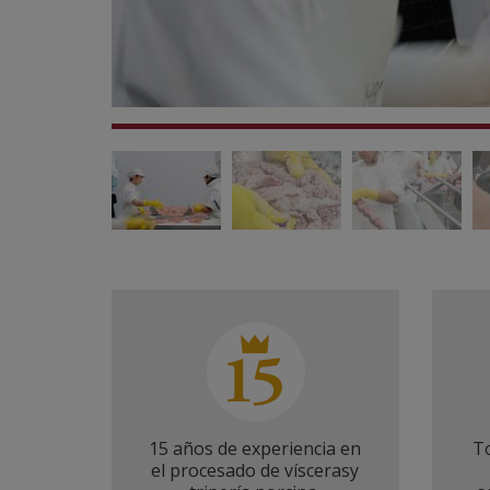
15 años de experiencia en
T
el procesado de víscerasy