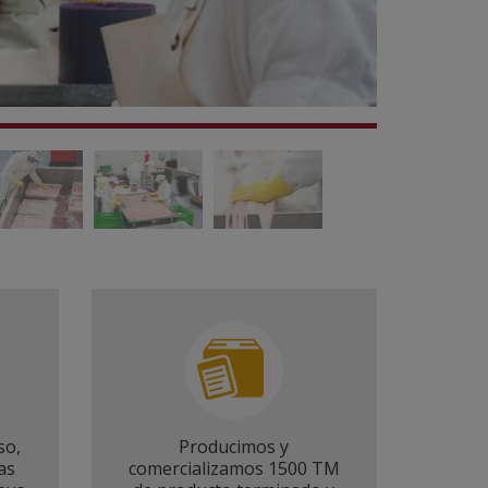
so,
Producimos y
as
comercializamos 1500 TM