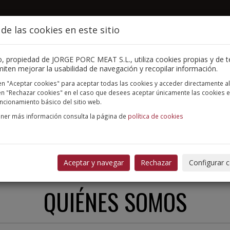
de las cookies en este sitio
INICIO
QUIÉNES SOMOS
SERVICIOS Y PROCESOS
io, propiedad de JORGE PORC MEAT S.L., utiliza cookies propias y de 
iten mejorar la usabilidad de navegación y recopilar información.
 en "Aceptar cookies" para aceptar todas las cookies y acceder directamente al 
 en "Rechazar cookies" en el caso que desees aceptar únicamente las cookies 
uncionamiento básico del sitio web.
ner más información consulta la página de
política de cookies
Aceptar y navegar
Rechazar
Configurar 
QUIÉNES SOMOS